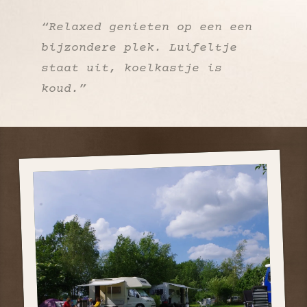
“Relaxed genieten op een een
bijzondere plek. Luifeltje
staat uit, koelkastje is
koud.”