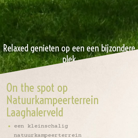
Relaxed genieten op een een bijzondere
plek
On the spot op
Natuurkampeerterrein
Laaghalerveld
een kleinschalig
natuurkampeerterrein