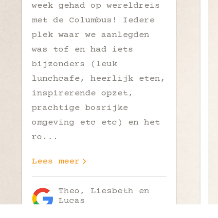
week gehad op wereldreis
d
met de Columbus! Iedere
d
plek waar we aanlegden
h
was tof en had iets
v
bijzonders (leuk
g
lunchcafe, heerlijk eten,
e
inspirerende opzet,
k
prachtige bosrijke
g
omgeving etc etc) en het
e
ro
...
c
Lees meer
L
Theo, Liesbeth en
Lucas
Google Reviews