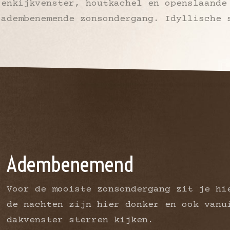
renkijkvenster, houtkachel en openslaande
 adembenemende zonsondergang. Idyllische 
Adembenemend
Voor de mooiste zonsondergang zit je hi
de nachten zijn hier donker en ook vanu
dakvenster sterren kijken.