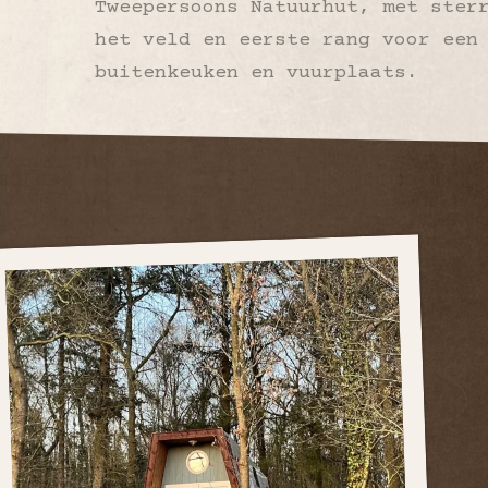
Tweepersoons Natuurhut, met ster
het veld en eerste rang voor een
buitenkeuken en vuurplaats.