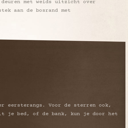
 deuren met weids uitzicht over
stek aan de bosrand met
er eersterangs. Voor de sterren ook,
it je bed, of de bank, kun je door het