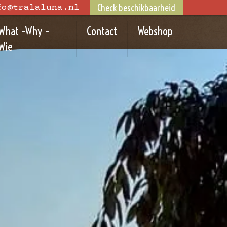
Check beschikbaarheid
fo@tralaluna.nl
What -Why –
Contact
Webshop
Wie