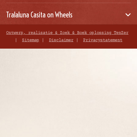
Martin Matthijsse
Tralaluna Casita on Wheels
“Handige en optimistische
klusser”
De Palts 5
Ontwerp, realisatie & Zoek & Boek oplossing TenZer
9436 PG Mantinge (Drenthe)
|
Sitemap
|
Disclaimer
|
Privacystatement
0593 - 552 622
Manilde Matthijsse
+316 201 17 445
info@tralaluna.nl
“Kleurt graag een nieuw
busje of reisje in”