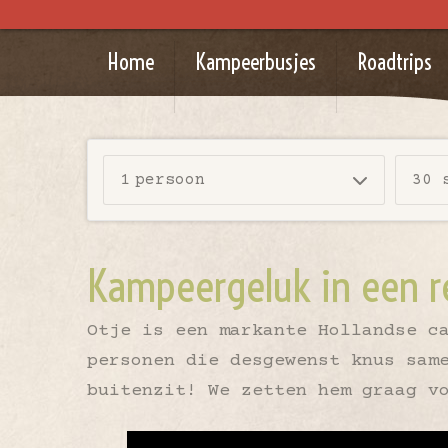
Home
Kampeerbusjes
Roadtrips
1
persoon
30 
Kampeergeluk in een re
Otje is een markante Hollandse c
personen die desgewenst knus sam
buitenzit! We zetten hem graag v