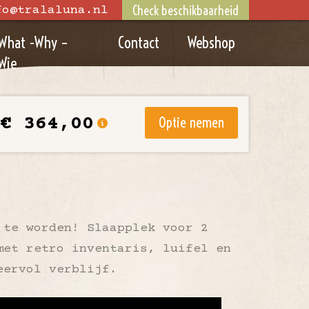
Check beschikbaarheid
fo@tralaluna.nl
What -Why –
Contact
Webshop
Wie
€ 364,00
Optie nemen
 te worden! Slaapplek voor 2
met retro inventaris, luifel en
feervol verblijf.