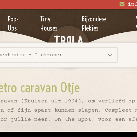
in
Pop-
Tiny
Bijzondere
Ups
Houses
Plekjes
september - 2 oktober
tro caravan Otje
aravan (Kruiser uit 1964), om verliefd op
en of fijn apart kunnen slapen. Compleet 
oor jullie neer, On the Spot, voor een s