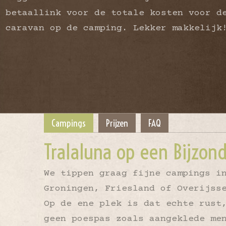
betaallink voor de totale kosten voor d
caravan op de camping. Lekker makkelijk
Campings
Prijzen
FAQ
Tralaluna op een Bijzon
We tippen graag fijne campings i
Groningen, Friesland of Overijss
Op de ene plek is dat echte rust
geen poespas zoals aangeklede me