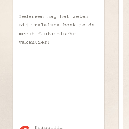
Iedereen mag het weten!
W
Bij Tralaluna boek je de
S
meest fantastische
t
vakanties!
Priscilla