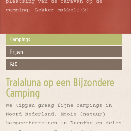
plaatsing van de caravan op de
camping. Lekker makkelijk!
Campings
Prijzen
FAQ
Tralaluna op een Bijzondere
Camping
We tippen graag fijne campings in
Noord Nederland. Mooie (natuur)
kampeerterreinen in Drenthe en delen